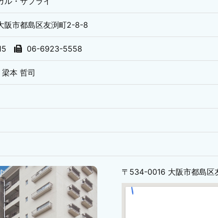
カル・サプライ
6 大阪市都島区友渕町2-8-8
515
06-6923-5558
梁本 哲司
〒534-0016 大阪市都島区