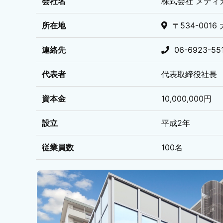
会社名
株式会社 メディ
所在地
〒534-001
連絡先
06-6923-5
代表者
代表取締役社長 
資本金
10,000,000円
設立
平成2年
従業員数
100名