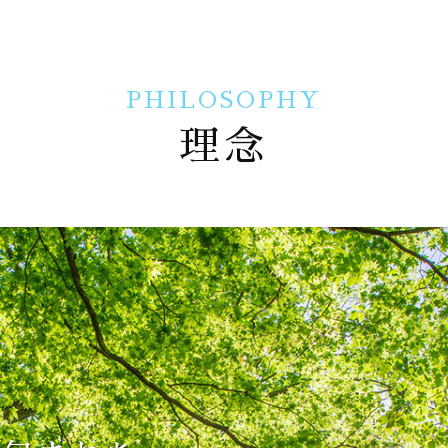
PHILOSOPHY
理念