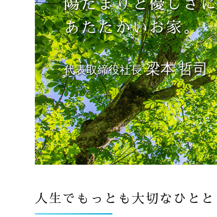
陽だまりと
優しさ
あたたかいお家。
梁本 哲司
代表取締役社長
人生でもっとも大切なひとと