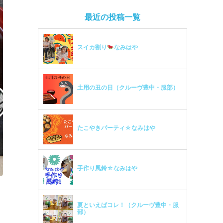
最近の投稿一覧
スイカ割り
なみはや
土用の丑の日（クルーヴ豊中・服部）
たこやきパーティ☆なみはや
手作り風鈴☆なみはや
夏といえばコレ！（クルーヴ豊中・服
部）