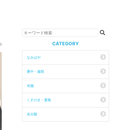
CATEGORY
9
なみはや
豊中・服部
布施
くすのき・萱島
未分類