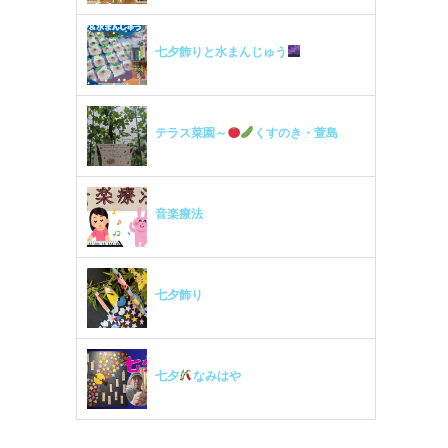
七夕飾りと水まんじゅう
テラス菜園～
くすのき・萱島
音楽療法
七夕飾り
七夕
なみはや