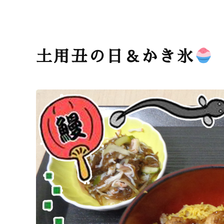
土用丑の日＆かき氷