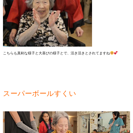
こちらも真剣な様子と大喜びの様子とで、活き活きとされてますね
スーパーボールすくい
動
画
プ
レ
ー