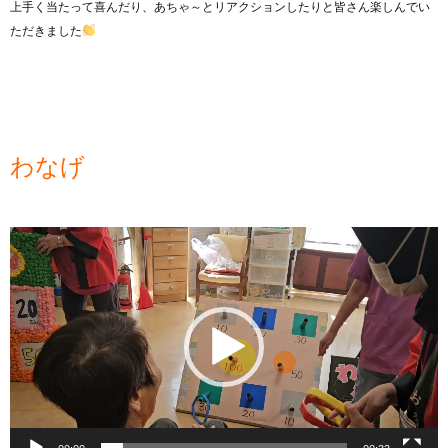
上手く当たって喜んだり、あちゃ～とリアクションしたりと皆さん楽しんでい
ただきました
わなげ
動
画
プ
レ
ー
ヤ
ー