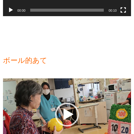
00:00
00:10
ボール的あて
動
画
プ
レ
ー
ヤ
ー