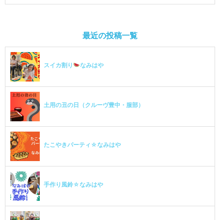
最近の投稿一覧
スイカ割り
なみはや
土用の丑の日（クルーヴ豊中・服部）
たこやきパーティ☆なみはや
手作り風鈴☆なみはや