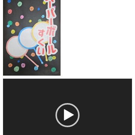
動
画
プ
レ
ー
ヤ
ー