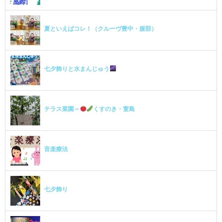
夏といえばコレ！（クルーヴ豊中・服部）
七夕飾りと水まんじゅう
テラス菜園～
くすのき・萱島
音楽療法
七夕飾り