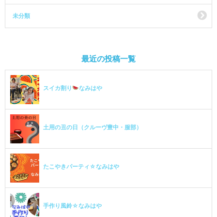
未分類
最近の投稿一覧
スイカ割り
なみはや
土用の丑の日（クルーヴ豊中・服部）
たこやきパーティ☆なみはや
手作り風鈴☆なみはや