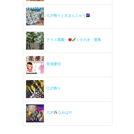
七夕飾りと水まんじゅう
テラス菜園～
くすのき・萱島
音楽療法
七夕飾り
七夕
なみはや