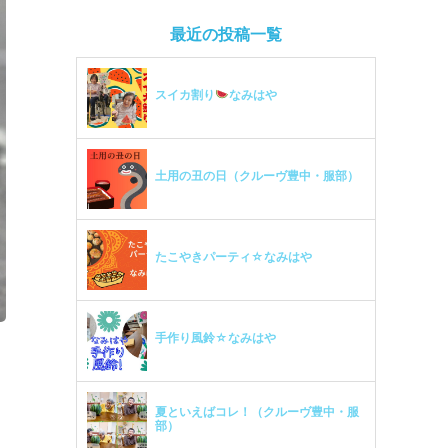
最近の投稿一覧
スイカ割り
なみはや
土用の丑の日（クルーヴ豊中・服部）
たこやきパーティ☆なみはや
手作り風鈴☆なみはや
夏といえばコレ！（クルーヴ豊中・服
部）