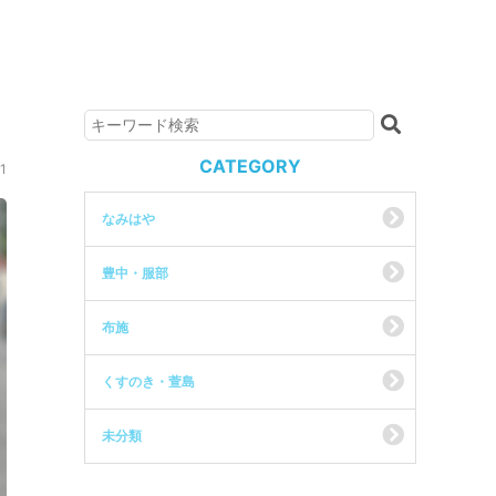
CATEGORY
1
なみはや
豊中・服部
布施
くすのき・萱島
未分類