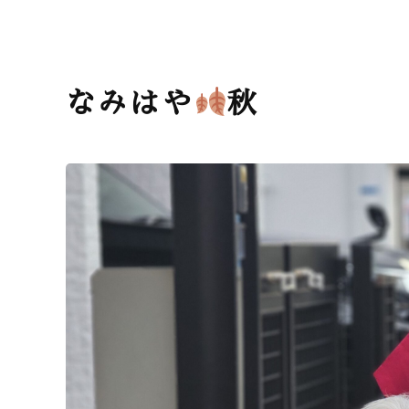
なみはや
秋