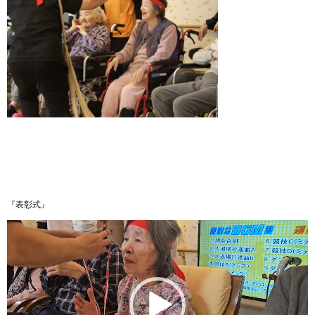
『表彰式』
動
画
プ
レ
ー
ヤ
ー