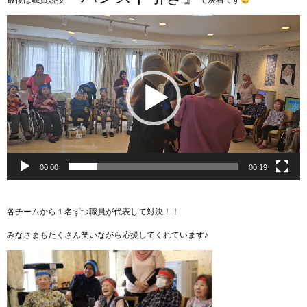
動
画
プ
レ
ー
ヤ
ー
00:00
00:19
各チームから１名ずつ職員が代表して対決！！
みなさまもたくさん笑いながら応援してくれています♪