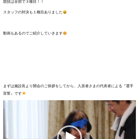
競技は全部で３種目！！
スタッフの対決も１種目ありました
動画もあるのでご紹介していきます
まずは施設長より開会のご挨拶をしてから、入居者さまの代表者による『選手
宣誓』です
動
画
プ
レ
ー
ヤ
ー