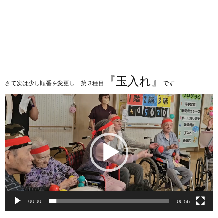
『玉入れ』
さて次は少し順番を変更し 第３種目
です
動
画
プ
レ
ー
ヤ
ー
00:00
00:56