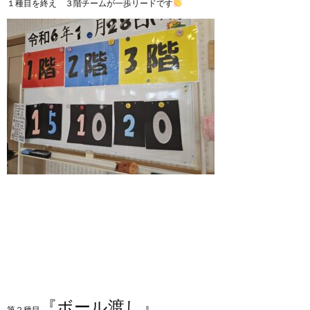
１種目を終え ３階チームが一歩リードです
『ボール渡し』
第２種目