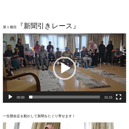
『新聞引きレース』
第１種目
動
画
プ
レ
ー
ヤ
ー
00:00
01:15
一生懸命足を動かして新聞をたぐり寄せます！