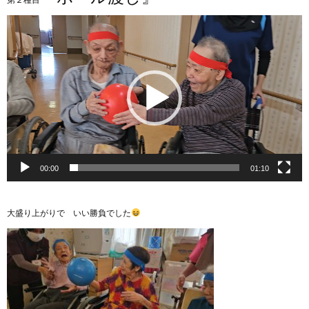
動
画
プ
レ
ー
ヤ
ー
00:00
01:10
大盛り上がりで いい勝負でした