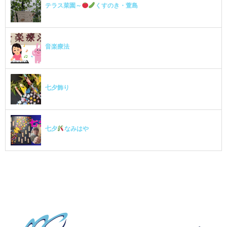
テラス菜園～
くすのき・萱島
音楽療法
七夕飾り
七夕
なみはや