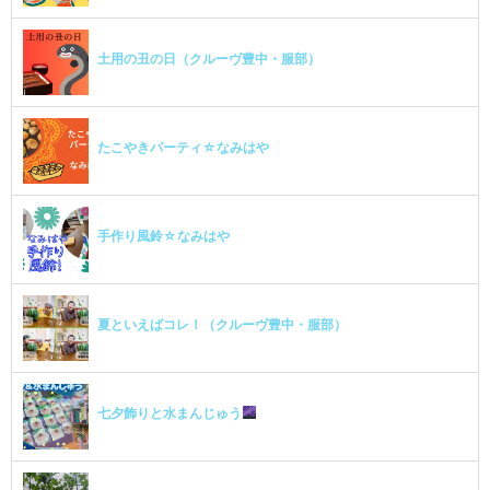
土用の丑の日（クルーヴ豊中・服部）
たこやきパーティ☆なみはや
手作り風鈴☆なみはや
夏といえばコレ！（クルーヴ豊中・服部）
七夕飾りと水まんじゅう