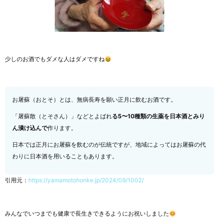
少しのお酒でもダメな人はダメですね
お屠蘇（おとそ）とは、無病長寿を願い正月に飲むお酒です。
「屠蘇散（とそさん）」などとよばれ
る5〜10種類の生薬を日本酒とみり
ん漬け込んで
作ります。
日本では正月にお屠蘇を飲むのが伝統ですが、地域によってはお屠蘇の代
わりに日本酒を用いることもあります。
引用元：
https://yamamotohonke.jp/2024/09/1002/
みんなでいつまでも健康で長生きできるようにお祝いしました