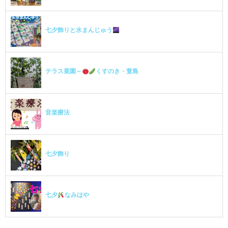
七夕飾りと水まんじゅう
テラス菜園～
くすのき・萱島
音楽療法
七夕飾り
七夕
なみはや