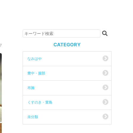
CATEGORY
7
なみはや
豊中・服部
布施
くすのき・萱島
未分類