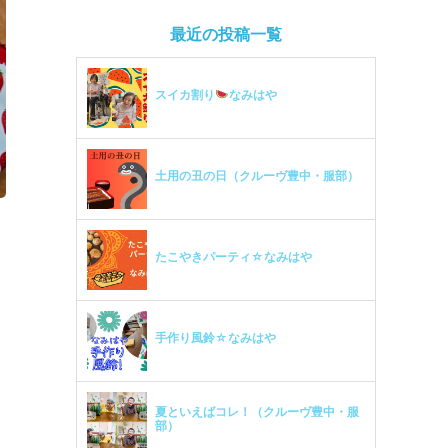
最近の投稿一覧
スイカ割り
なみはや
土用の丑の日（クルーヴ豊中・服部）
たこやきパーティ☆なみはや
手作り風鈴☆なみはや
夏といえばコレ！（クルーヴ豊中・服
部）