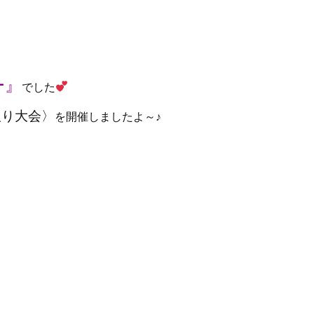
ー』
でした
取り大会〉
を開催しましたよ～♪