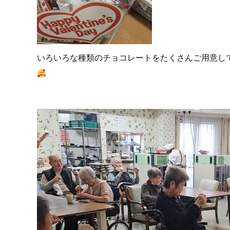
いろいろな種類のチョコレートをたくさんご用意し
動
画
プ
レ
ー
ヤ
ー