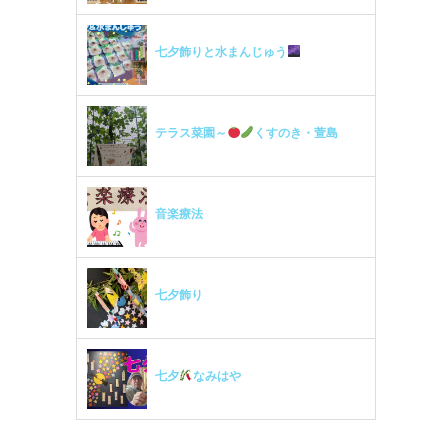
七夕飾りと水まんじゅう
テラス菜園～
くすのき・萱島
音楽療法
七夕飾り
七夕
なみはや