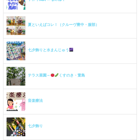
夏といえばコレ！（クルーヴ豊中・服部）
七夕飾りと水まんじゅう
テラス菜園～
くすのき・萱島
音楽療法
七夕飾り