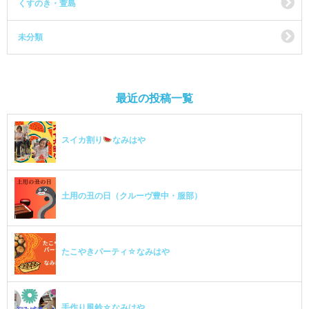
くすのき・萱島
未分類
最近の投稿一覧
スイカ割り
なみはや
土用の丑の日（クルーヴ豊中・服部）
たこやきパーティ☆なみはや
手作り風鈴☆なみはや