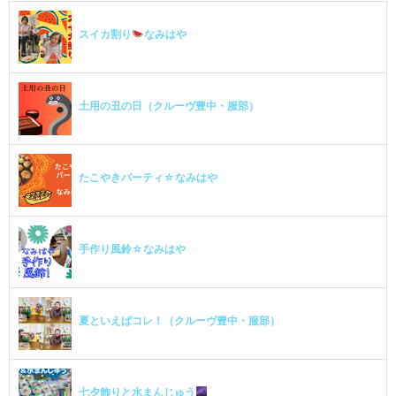
スイカ割り
なみはや
土用の丑の日（クルーヴ豊中・服部）
たこやきパーティ☆なみはや
手作り風鈴☆なみはや
夏といえばコレ！（クルーヴ豊中・服部）
七夕飾りと水まんじゅう