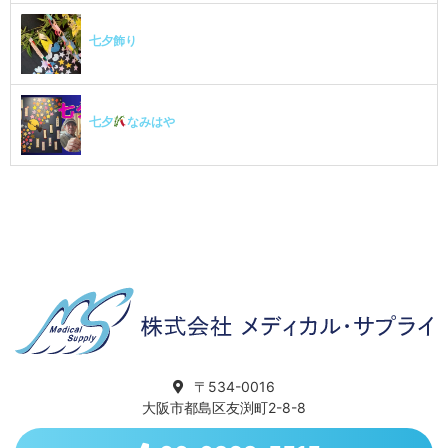
七夕飾り
七夕
なみはや
〒534-0016
大阪市都島区友渕町2-8-8