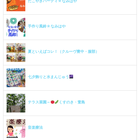
たこやきパーティ☆なみはや
手作り風鈴☆なみはや
夏といえばコレ！（クルーヴ豊中・服部）
七夕飾りと水まんじゅう
テラス菜園～
くすのき・萱島
音楽療法