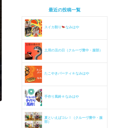
最近の投稿一覧
スイカ割り
なみはや
土用の丑の日（クルーヴ豊中・服部）
たこやきパーティ☆なみはや
手作り風鈴☆なみはや
夏といえばコレ！（クルーヴ豊中・服
部）