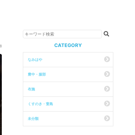
CATEGORY
8
なみはや
豊中・服部
布施
くすのき・萱島
未分類