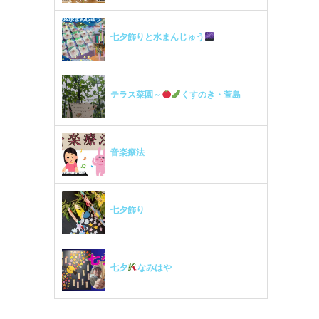
七夕飾りと水まんじゅう
テラス菜園～
くすのき・萱島
音楽療法
七夕飾り
七夕
なみはや