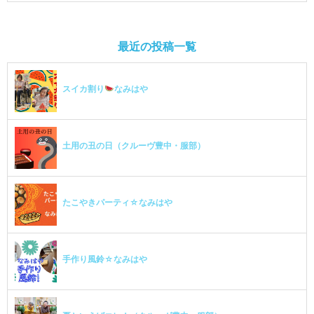
最近の投稿一覧
スイカ割り
なみはや
土用の丑の日（クルーヴ豊中・服部）
たこやきパーティ☆なみはや
手作り風鈴☆なみはや