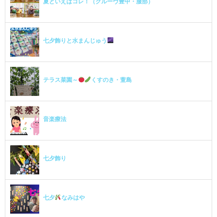
夏といえばコレ！（クルーヴ豊中・服部）
七夕飾りと水まんじゅう
テラス菜園～
くすのき・萱島
音楽療法
七夕飾り
七夕
なみはや