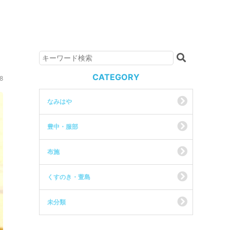
CATEGORY
8
なみはや
豊中・服部
布施
くすのき・萱島
未分類