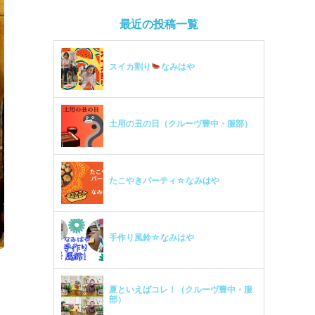
最近の投稿一覧
スイカ割り
なみはや
土用の丑の日（クルーヴ豊中・服部）
たこやきパーティ☆なみはや
手作り風鈴☆なみはや
夏といえばコレ！（クルーヴ豊中・服
部）