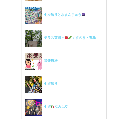
七夕飾りと水まんじゅう
テラス菜園～
くすのき・萱島
音楽療法
七夕飾り
七夕
なみはや