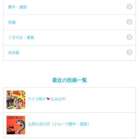
豊中・服部
布施
くすのき・萱島
未分類
最近の投稿一覧
スイカ割り
なみはや
土用の丑の日（クルーヴ豊中・服部）