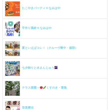
たこやきパーティ☆なみはや
手作り風鈴☆なみはや
夏といえばコレ！（クルーヴ豊中・服部）
七夕飾りと水まんじゅう
テラス菜園～
くすのき・萱島
音楽療法