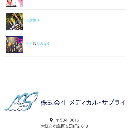
七夕飾り
七夕
なみはや
〒534-0016
大阪市都島区友渕町2-8-8