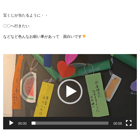
宝くじが当たるように・・
〇〇へ行きたい
などなど色んなお願い事があって 面白いです
動
画
プ
レ
ー
ヤ
ー
00:00
00:58