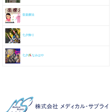
音楽療法
七夕飾り
七夕
なみはや