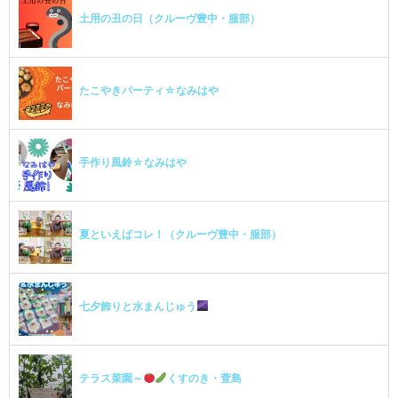
土用の丑の日（クルーヴ豊中・服部）
たこやきパーティ☆なみはや
手作り風鈴☆なみはや
夏といえばコレ！（クルーヴ豊中・服部）
七夕飾りと水まんじゅう
テラス菜園～
くすのき・萱島