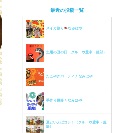
最近の投稿一覧
スイカ割り
なみはや
土用の丑の日（クルーヴ豊中・服部）
たこやきパーティ☆なみはや
手作り風鈴☆なみはや
夏といえばコレ！（クルーヴ豊中・服
部）