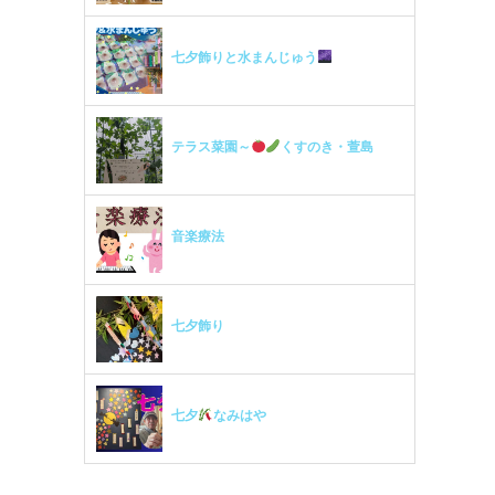
七夕飾りと水まんじゅう
テラス菜園～
くすのき・萱島
音楽療法
七夕飾り
七夕
なみはや