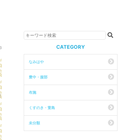
CATEGORY
3
なみはや
豊中・服部
布施
くすのき・萱島
未分類