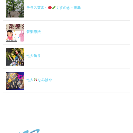
テラス菜園～
くすのき・萱島
音楽療法
七夕飾り
七夕
なみはや