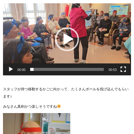
動
画
プ
レ
ー
ヤ
ー
00:00
00:53
スタッフが持つ移動するかごに向かって、たくさんボールを投げ込んでもらい
ます♪
みなさん真剣かつ楽しそうですね