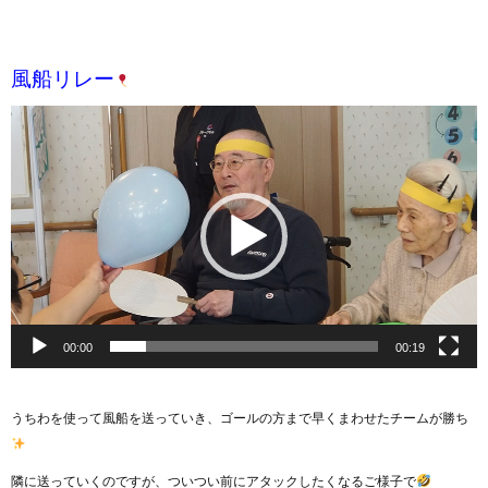
風船リレー
動
画
プ
レ
ー
ヤ
ー
00:00
00:19
うちわを使って風船を送っていき、ゴールの方まで早くまわせたチームが勝ち
隣に送っていくのですが、ついつい前にアタックしたくなるご様子で