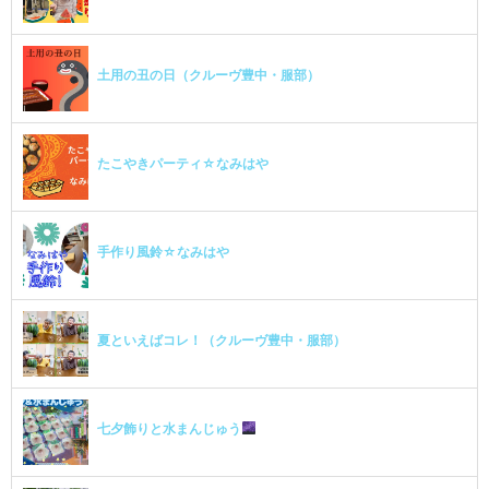
土用の丑の日（クルーヴ豊中・服部）
たこやきパーティ☆なみはや
手作り風鈴☆なみはや
夏といえばコレ！（クルーヴ豊中・服部）
七夕飾りと水まんじゅう