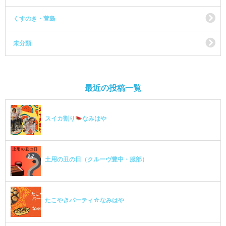
くすのき・萱島
未分類
最近の投稿一覧
スイカ割り
なみはや
土用の丑の日（クルーヴ豊中・服部）
たこやきパーティ☆なみはや