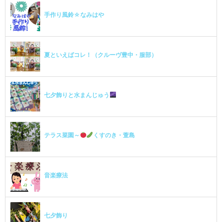
手作り風鈴☆なみはや
夏といえばコレ！（クルーヴ豊中・服部）
七夕飾りと水まんじゅう
テラス菜園～
くすのき・萱島
音楽療法
七夕飾り