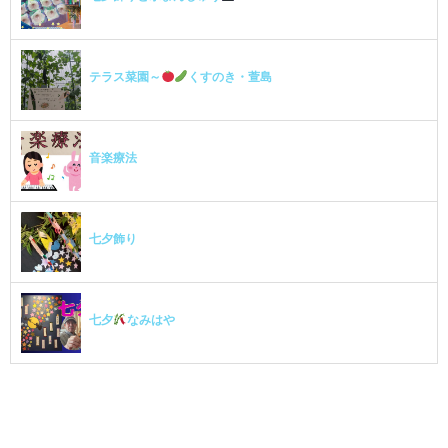
テラス菜園～
くすのき・萱島
音楽療法
七夕飾り
七夕
なみはや