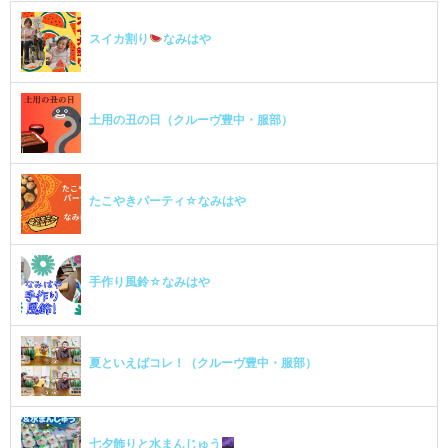
スイカ割り
なみはや
土用の丑の日（クルーヴ豊中・服部）
たこやきパーティ☆なみはや
手作り風鈴☆なみはや
夏といえばコレ！（クルーヴ豊中・服部）
七夕飾りと水まんじゅう