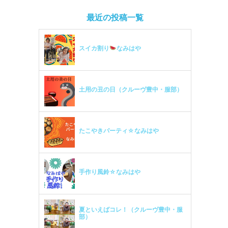
最近の投稿一覧
スイカ割り
なみはや
土用の丑の日（クルーヴ豊中・服部）
たこやきパーティ☆なみはや
手作り風鈴☆なみはや
夏といえばコレ！（クルーヴ豊中・服
部）