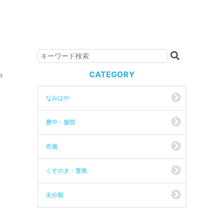
CATEGORY
4
なみはや
豊中・服部
布施
くすのき・萱島
未分類