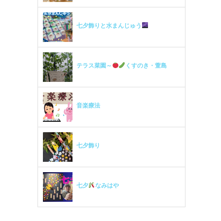
七夕飾りと水まんじゅう
テラス菜園～
くすのき・萱島
音楽療法
七夕飾り
七夕
なみはや