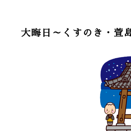
大晦日～くすのき・萱