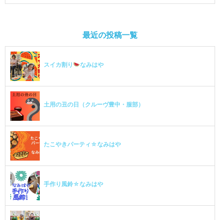
最近の投稿一覧
スイカ割り
なみはや
土用の丑の日（クルーヴ豊中・服部）
たこやきパーティ☆なみはや
手作り風鈴☆なみはや