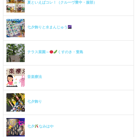
夏といえばコレ！（クルーヴ豊中・服部）
七夕飾りと水まんじゅう
テラス菜園～
くすのき・萱島
音楽療法
七夕飾り
七夕
なみはや