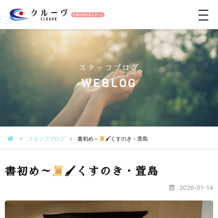
メ
ニ
ュ
ー
スタッフブログ
WEBLOG
スタッフブログ
書初め～
🖌くすのき・萱島
書初め～
🖌くすのき・萱島
2026-01-14