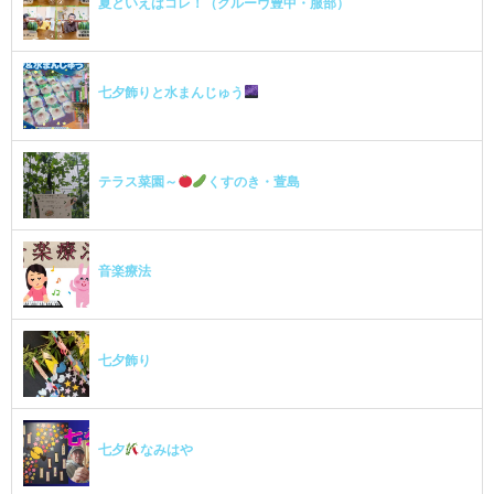
夏といえばコレ！（クルーヴ豊中・服部）
七夕飾りと水まんじゅう
テラス菜園～
くすのき・萱島
音楽療法
七夕飾り
七夕
なみはや