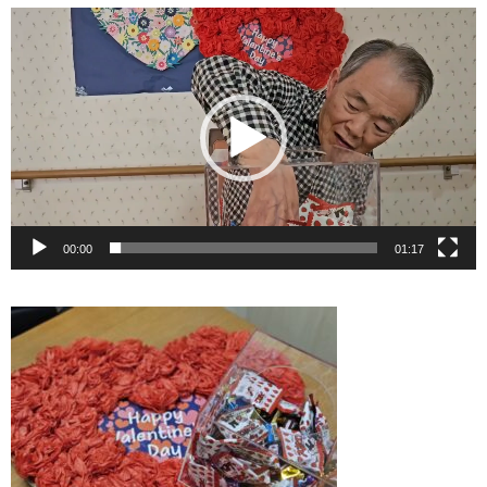
動
画
プ
レ
ー
ヤ
ー
00:00
01:17