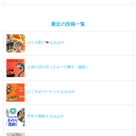
最近の投稿一覧
スイカ割り
なみはや
土用の丑の日（クルーヴ豊中・服部）
たこやきパーティ☆なみはや
手作り風鈴☆なみはや