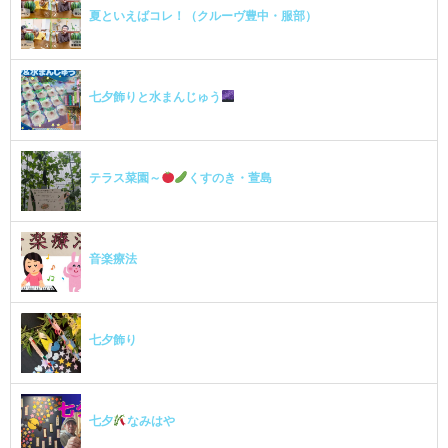
夏といえばコレ！（クルーヴ豊中・服部）
七夕飾りと水まんじゅう
テラス菜園～
くすのき・萱島
音楽療法
七夕飾り
七夕
なみはや