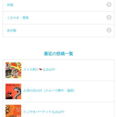
布施
くすのき・萱島
未分類
最近の投稿一覧
スイカ割り
なみはや
土用の丑の日（クルーヴ豊中・服部）
たこやきパーティ☆なみはや