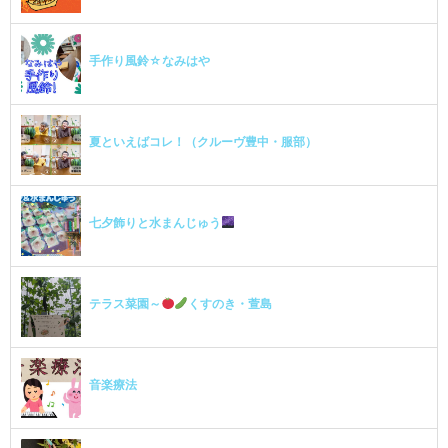
手作り風鈴☆なみはや
夏といえばコレ！（クルーヴ豊中・服部）
七夕飾りと水まんじゅう
テラス菜園～
くすのき・萱島
音楽療法