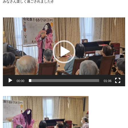
みなさん楽しく過ごされました✌️
動
画
プ
レ
ー
ヤ
ー
00:00
01:06