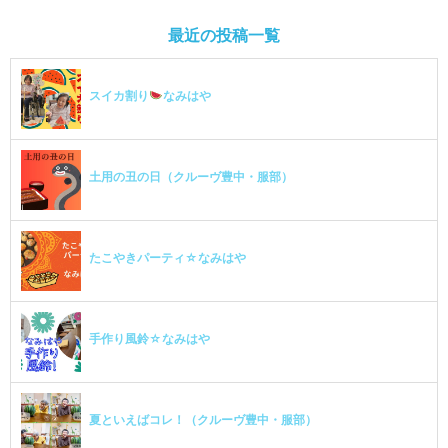
最近の投稿一覧
スイカ割り
なみはや
土用の丑の日（クルーヴ豊中・服部）
たこやきパーティ☆なみはや
手作り風鈴☆なみはや
夏といえばコレ！（クルーヴ豊中・服部）