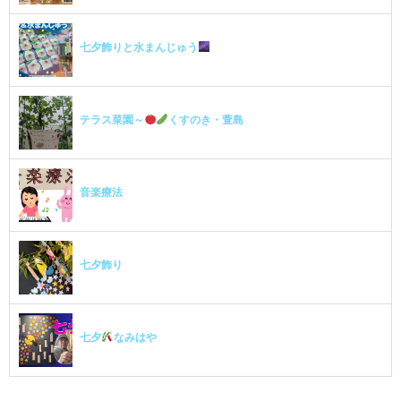
七夕飾りと水まんじゅう
テラス菜園～
くすのき・萱島
音楽療法
七夕飾り
七夕
なみはや