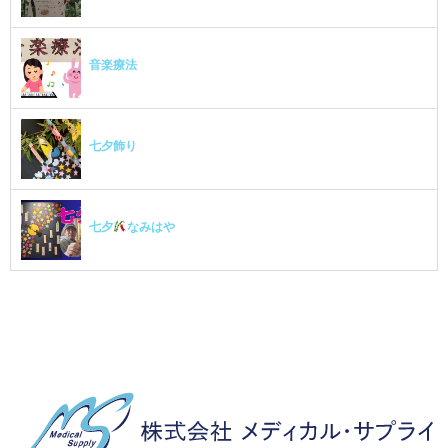
音楽療法
七夕飾り
七夕
なみはや