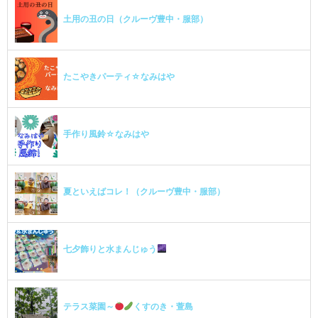
土用の丑の日（クルーヴ豊中・服部）
たこやきパーティ☆なみはや
手作り風鈴☆なみはや
夏といえばコレ！（クルーヴ豊中・服部）
七夕飾りと水まんじゅう
テラス菜園～
くすのき・萱島