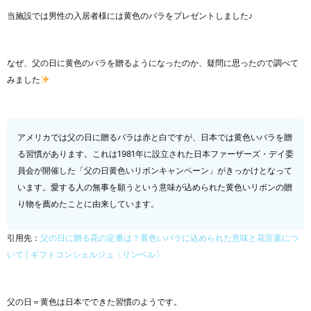
当施設では男性の入居者様には黄色のバラをプレゼントしました♪
なぜ、父の日に黄色のバラを贈るようになったのか、疑問に思ったので調べて
みました
アメリカでは父の日に贈るバラは赤と白ですが、日本では黄色いバラを贈
る習慣があります。これは1981年に設立された日本ファーザーズ・デイ委
員会が開催した「父の日黄色いリボンキャンペーン」がきっかけとなって
います。愛する人の無事を願うという意味が込められた黄色いリボンの贈
り物を薦めたことに由来しています。
引用先：
父の日に贈る花の定番は？黄色いバラに込められた意味と花言葉につ
いて | ギフトコンシェルジュ〔リンベル〕
父の日＝黄色は日本でできた習慣のようです。