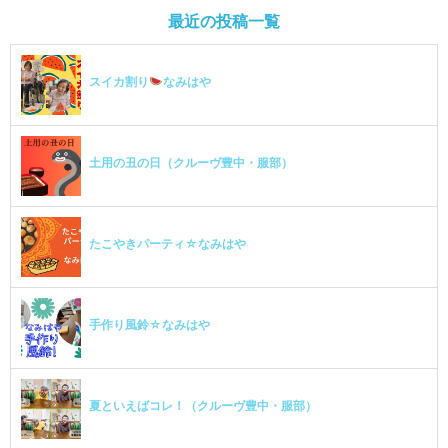
最近の投稿一覧
スイカ割り
なみはや
土用の丑の日（クルーヴ豊中・服部）
たこやきパーティ☆なみはや
手作り風鈴☆なみはや
夏といえばコレ！（クルーヴ豊中・服部）