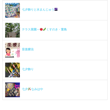
七夕飾りと水まんじゅう
テラス菜園～
くすのき・萱島
音楽療法
七夕飾り
七夕
なみはや