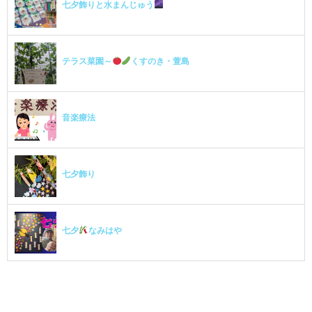
七夕飾りと水まんじゅう
テラス菜園～
くすのき・萱島
音楽療法
七夕飾り
七夕
なみはや