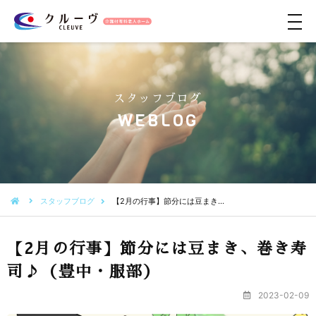
メ
ニ
ュ
ー
スタッフブログ
WEBLOG
スタッフブログ
【2月の行事】節分には豆まき…
【2月の行事】節分には豆まき、巻き寿
司♪（豊中・服部）
2023-02-09