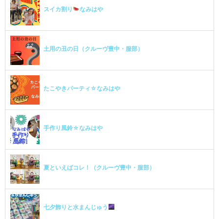
スイカ割り
なみはや
土用の丑の日（クルーヴ豊中・服部）
たこやきパーティ☆なみはや
手作り風鈴☆なみはや
夏といえばコレ！（クルーヴ豊中・服部）
七夕飾りと水まんじゅう