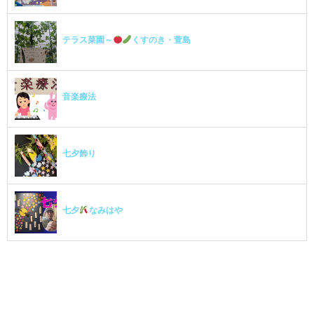
テラス菜園～
くすのき・萱島
音楽療法
七夕飾り
七夕
なみはや