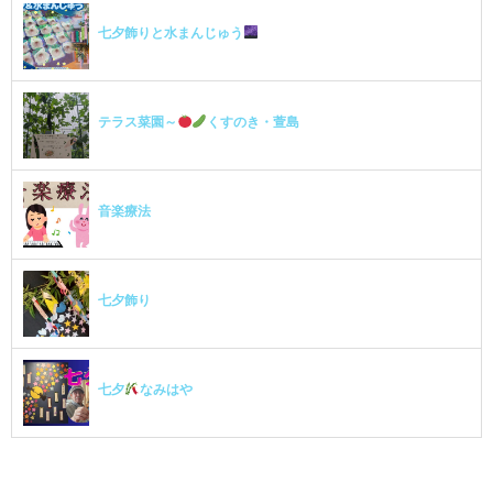
七夕飾りと水まんじゅう
テラス菜園～
くすのき・萱島
音楽療法
七夕飾り
七夕
なみはや