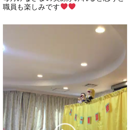
職員も楽しみです
動
画
プ
レ
ー
ヤ
ー