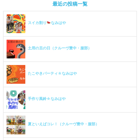
最近の投稿一覧
スイカ割り
なみはや
土用の丑の日（クルーヴ豊中・服部）
たこやきパーティ☆なみはや
手作り風鈴☆なみはや
夏といえばコレ！（クルーヴ豊中・服部）