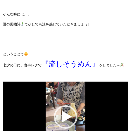
そんな時には、、
夏の風物詩
で少しでも涼を感じていただきましょう♪
ということで
『流しそうめん』
七夕の日に、食事レクで
をしました～
動
画
プ
レ
ー
ヤ
ー