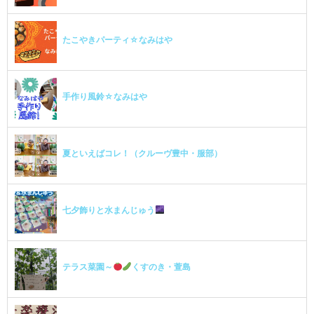
たこやきパーティ☆なみはや
手作り風鈴☆なみはや
夏といえばコレ！（クルーヴ豊中・服部）
七夕飾りと水まんじゅう
テラス菜園～
くすのき・萱島