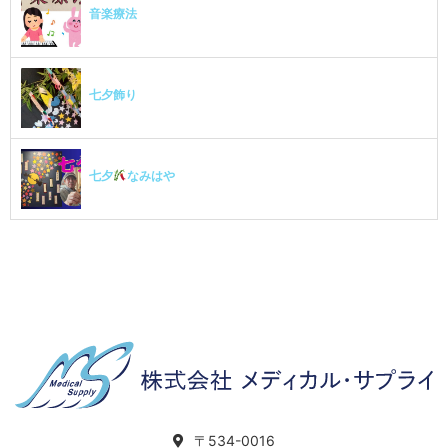
音楽療法
七夕飾り
七夕
なみはや
〒534-0016