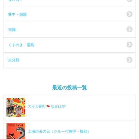
豊中・服部
布施
くすのき・萱島
未分類
最近の投稿一覧
スイカ割り
なみはや
土用の丑の日（クルーヴ豊中・服部）