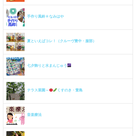
手作り風鈴☆なみはや
夏といえばコレ！（クルーヴ豊中・服部）
七夕飾りと水まんじゅう
テラス菜園～
くすのき・萱島
音楽療法