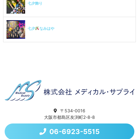
七夕飾り
七夕
なみはや
〒534-0016
大阪市都島区友渕町2-8-8
06-6923-5515