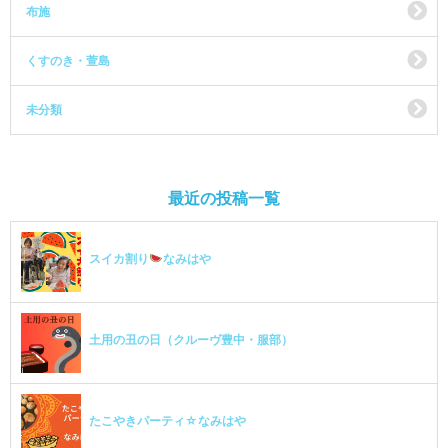
布施
くすのき・萱島
未分類
最近の投稿一覧
スイカ割り
なみはや
土用の丑の日（クルーヴ豊中・服部）
たこやきパーティ☆なみはや