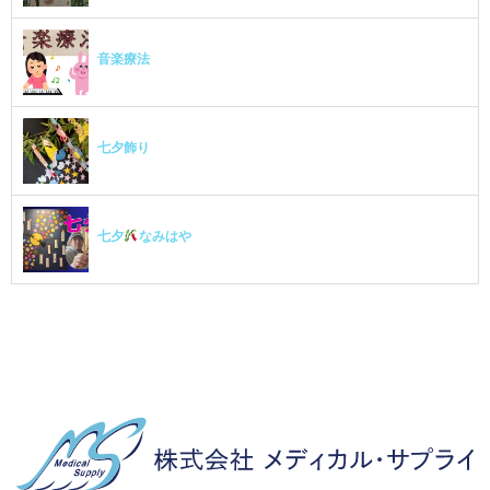
音楽療法
七夕飾り
七夕
なみはや