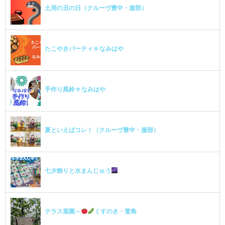
土用の丑の日（クルーヴ豊中・服部）
たこやきパーティ☆なみはや
手作り風鈴☆なみはや
夏といえばコレ！（クルーヴ豊中・服部）
七夕飾りと水まんじゅう
テラス菜園～
くすのき・萱島