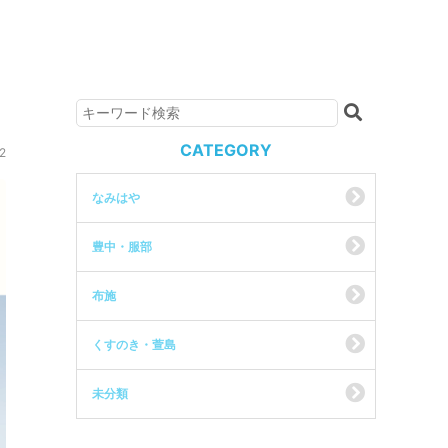
CATEGORY
2
なみはや
豊中・服部
布施
くすのき・萱島
未分類