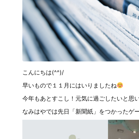
こんにちは(^^)/
早いもので１１月にはいりましたね
今年もあとすこし！元気に過ごしたいと思
なみはやでは先日「新聞紙」をつかったゲ
動
画
プ
レ