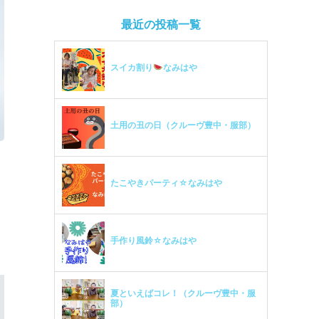
最近の投稿一覧
スイカ割り
なみはや
土用の丑の日（クルーヴ豊中・服部）
たこやきパーティ☆なみはや
手作り風鈴☆なみはや
夏といえばコレ！（クルーヴ豊中・服
部）