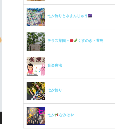
七夕飾りと水まんじゅう
テラス菜園～
くすのき・萱島
音楽療法
七夕飾り
七夕
なみはや