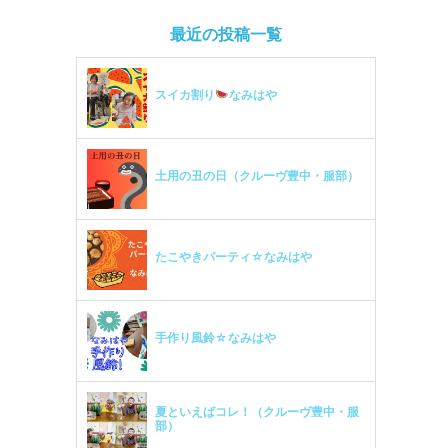
最近の投稿一覧
スイカ割り
なみはや
土用の丑の日（クルーヴ豊中・服部）
たこやきパーティ☆なみはや
手作り風鈴☆なみはや
夏といえばコレ！（クルーヴ豊中・服
部）