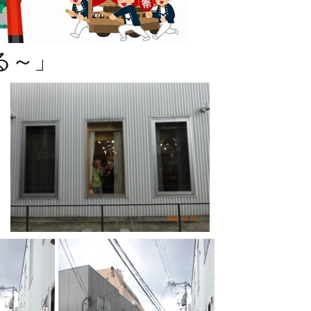
る～」
」