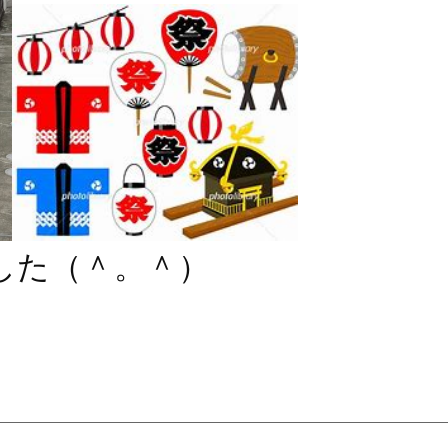
した（＾。＾）