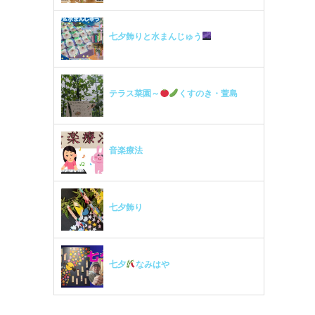
七夕飾りと水まんじゅう
テラス菜園～
くすのき・萱島
音楽療法
七夕飾り
七夕
なみはや