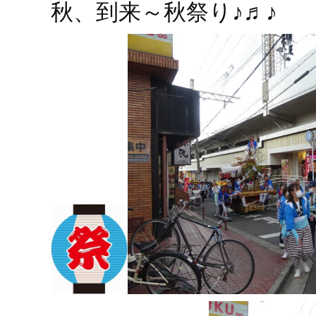
秋、
到来～秋祭り♪♬♪