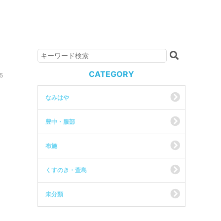
CATEGORY
5
なみはや
豊中・服部
布施
くすのき・萱島
未分類