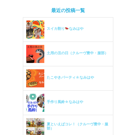
最近の投稿一覧
スイカ割り
なみはや
土用の丑の日（クルーヴ豊中・服部）
たこやきパーティ☆なみはや
手作り風鈴☆なみはや
夏といえばコレ！（クルーヴ豊中・服
部）