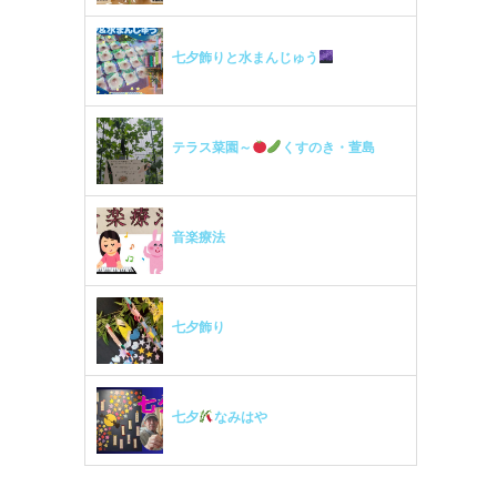
七夕飾りと水まんじゅう
テラス菜園～
くすのき・萱島
音楽療法
七夕飾り
七夕
なみはや