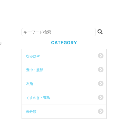
CATEGORY
3
なみはや
豊中・服部
布施
くすのき・萱島
未分類