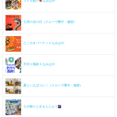
スイカ割り
なみはや
土用の丑の日（クルーヴ豊中・服部）
たこやきパーティ☆なみはや
手作り風鈴☆なみはや
夏といえばコレ！（クルーヴ豊中・服部）
七夕飾りと水まんじゅう