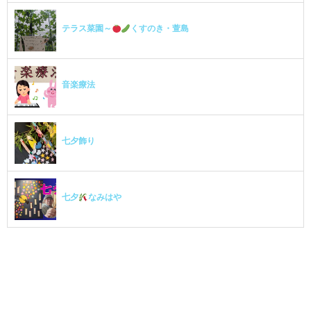
テラス菜園～
くすのき・萱島
音楽療法
七夕飾り
七夕
なみはや