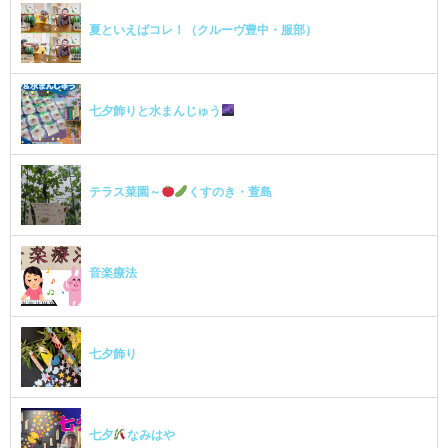
夏といえばコレ！（クルーヴ豊中・服部）
七夕飾りと水まんじゅう
テラス菜園～
くすのき・萱島
音楽療法
七夕飾り
七夕
なみはや