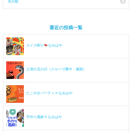
未分類
最近の投稿一覧
スイカ割り
なみはや
土用の丑の日（クルーヴ豊中・服部）
たこやきパーティ☆なみはや
手作り風鈴☆なみはや