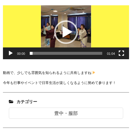
動
画
プ
レ
ー
ヤ
ー
00:00
01:04
動画で、少しでも雰囲気を知られるように共有しますね
今年も行事やイベントで日常生活が楽しくなるように努めて参ります！
カテゴリー
豊中・服部