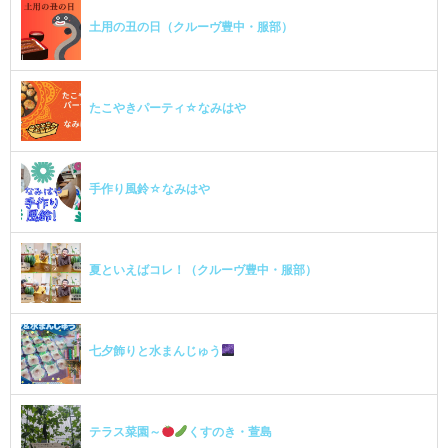
土用の丑の日（クルーヴ豊中・服部）
たこやきパーティ☆なみはや
手作り風鈴☆なみはや
夏といえばコレ！（クルーヴ豊中・服部）
七夕飾りと水まんじゅう
テラス菜園～
くすのき・萱島