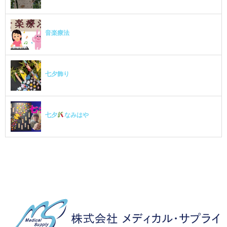
音楽療法
七夕飾り
七夕
なみはや