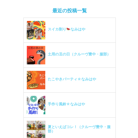
最近の投稿一覧
スイカ割り
なみはや
土用の丑の日（クルーヴ豊中・服部）
たこやきパーティ☆なみはや
手作り風鈴☆なみはや
夏といえばコレ！（クルーヴ豊中・服
部）