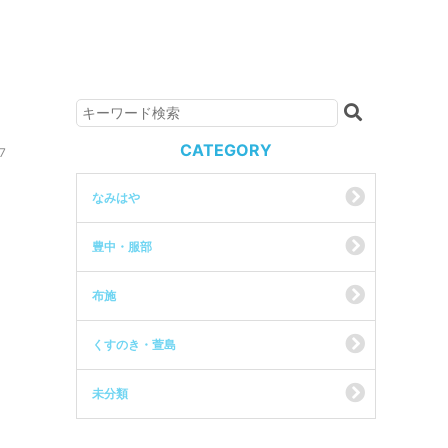
CATEGORY
7
なみはや
豊中・服部
布施
くすのき・萱島
未分類