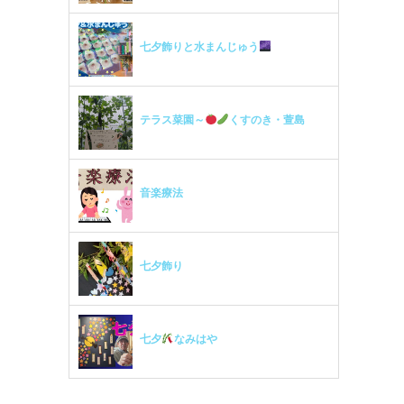
七夕飾りと水まんじゅう
テラス菜園～
くすのき・萱島
音楽療法
七夕飾り
七夕
なみはや