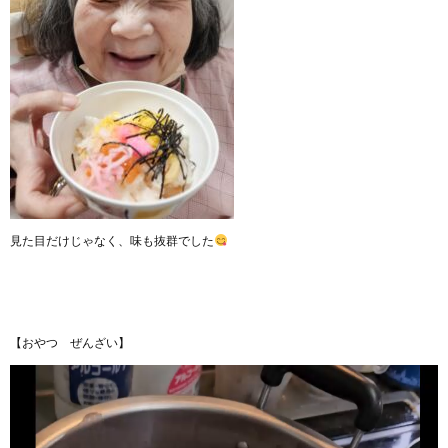
見た目だけじゃなく、味も抜群でした
【おやつ ぜんざい】
動
画
プ
レ
ー