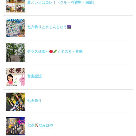
夏といえばコレ！（クルーヴ豊中・服部）
七夕飾りと水まんじゅう
テラス菜園～
くすのき・萱島
音楽療法
七夕飾り
七夕
なみはや