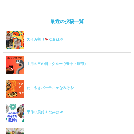
最近の投稿一覧
スイカ割り
なみはや
土用の丑の日（クルーヴ豊中・服部）
たこやきパーティ☆なみはや
手作り風鈴☆なみはや