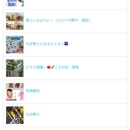
夏といえばコレ！（クルーヴ豊中・服部）
七夕飾りと水まんじゅう
テラス菜園～
くすのき・萱島
音楽療法
七夕飾り