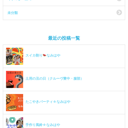
未分類
最近の投稿一覧
スイカ割り
なみはや
土用の丑の日（クルーヴ豊中・服部）
たこやきパーティ☆なみはや
手作り風鈴☆なみはや