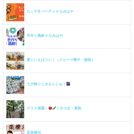
たこやきパーティ☆なみはや
手作り風鈴☆なみはや
夏といえばコレ！（クルーヴ豊中・服部）
七夕飾りと水まんじゅう
テラス菜園～
くすのき・萱島
音楽療法