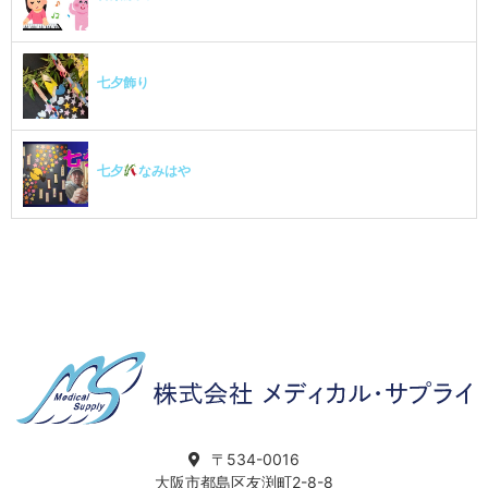
七夕飾り
七夕
なみはや
〒534-0016
大阪市都島区友渕町2-8-8