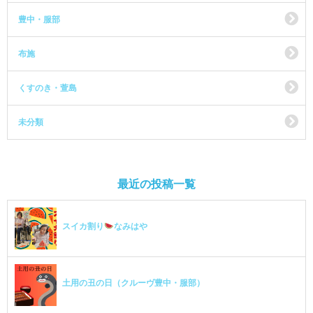
豊中・服部
布施
くすのき・萱島
未分類
最近の投稿一覧
スイカ割り
なみはや
土用の丑の日（クルーヴ豊中・服部）