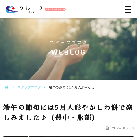
メ
ニ
ュ
ー
スタッフブログ
WEBLOG
スタッフブログ
端午の節句には5月人形やかし…
端午の節句には5月人形やかしわ餅で楽
しみました♪（豊中・服部）
2024-05-06