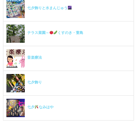
七夕飾りと水まんじゅう
テラス菜園～
くすのき・萱島
音楽療法
七夕飾り
七夕
なみはや