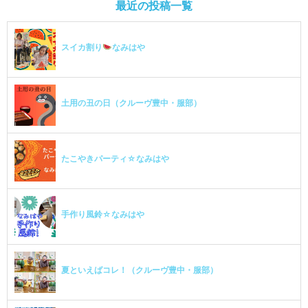
最近の投稿一覧
スイカ割り
なみはや
土用の丑の日（クルーヴ豊中・服部）
たこやきパーティ☆なみはや
手作り風鈴☆なみはや
夏といえばコレ！（クルーヴ豊中・服部）