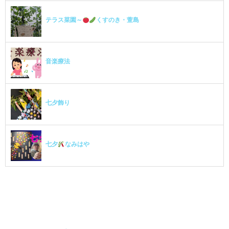
テラス菜園～
くすのき・萱島
音楽療法
七夕飾り
七夕
なみはや