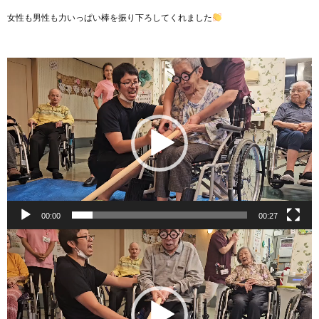
女性も男性も力いっぱい棒を振り下ろしてくれました
動
画
プ
レ
ー
ヤ
ー
00:00
00:27
動
画
プ
レ
ー
ヤ
ー