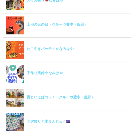
スイカ割り
なみはや
土用の丑の日（クルーヴ豊中・服部）
たこやきパーティ☆なみはや
手作り風鈴☆なみはや
夏といえばコレ！（クルーヴ豊中・服部）
七夕飾りと水まんじゅう