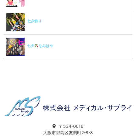
七夕飾り
七夕
なみはや
〒534-0016
大阪市都島区友渕町2-8-8