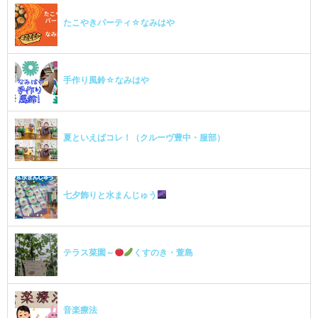
たこやきパーティ☆なみはや
手作り風鈴☆なみはや
夏といえばコレ！（クルーヴ豊中・服部）
七夕飾りと水まんじゅう
テラス菜園～
くすのき・萱島
音楽療法