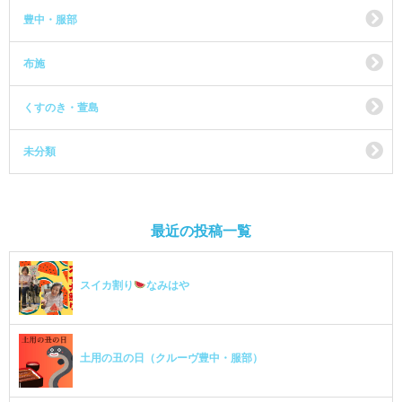
豊中・服部
布施
くすのき・萱島
未分類
最近の投稿一覧
スイカ割り
なみはや
土用の丑の日（クルーヴ豊中・服部）