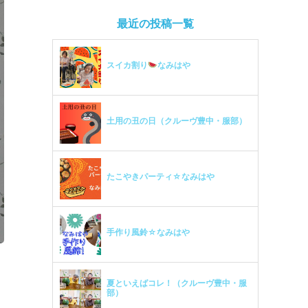
最近の投稿一覧
スイカ割り
なみはや
土用の丑の日（クルーヴ豊中・服部）
たこやきパーティ☆なみはや
手作り風鈴☆なみはや
夏といえばコレ！（クルーヴ豊中・服
部）