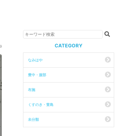
CATEGORY
9
なみはや
豊中・服部
布施
くすのき・萱島
未分類